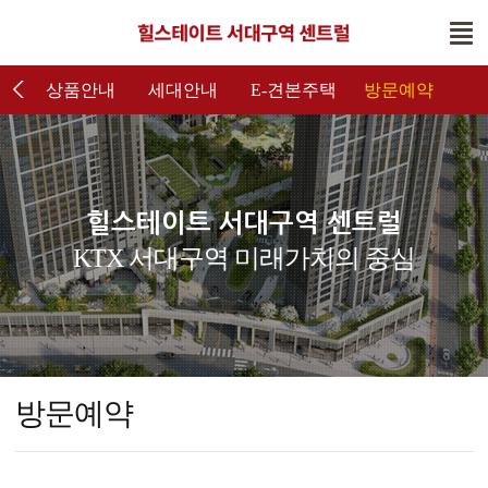
내
상품안내
세대안내
E-견본주택
방문예약
힐스테이트 서대구역 센트럴
KTX 서대구역 미래가치의 중심
방문예약